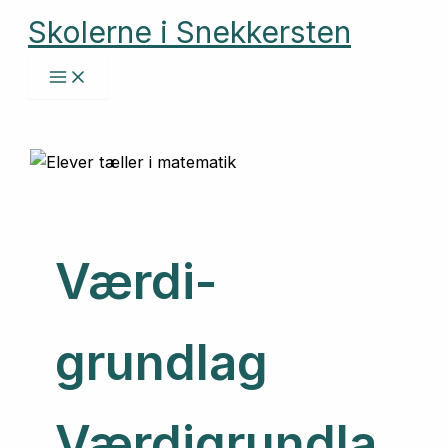
Gå
Skolerne i Snekkersten
til
indholdet
Værdi-
grundlag
Værdigrundla